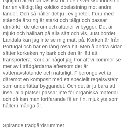
Gjutjärn är en fantastiskt och den svenska industrin
har en väldigt låg koldioxidbelastning mot andra
länder. Och så håller det ju i evigheter. Furu med
stående årsring är starkt och tåligt och passar
utmärkt i de uterum och altaner vi bygger. Det är
mjukt och hållbart på alla sätt och vis. Just bordet
Landala kan jag inte se mig mätt på. Korken är från
Portugal och har en lång resa hit. Men å andra sidan
sätter korkeken ny bark och den är lätt att
transportera. Kork är något jag tror att vi kommer se
mer av i trädgårdarna eftersom det är
vattenavstötande och naturligt. Fiberongolvet är
däremot en komposit med ett speciellt regelsystem
som underlättar byggandet. Och det är ju bara att
inse- alla platser passar inte för organiska material
och då kan man fortfarande få en fin, mjuk yta som
håller i många år.
Spirande trädgårdsrummet